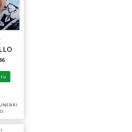
E
LLO
86
tto
UNEBRI
RO
21