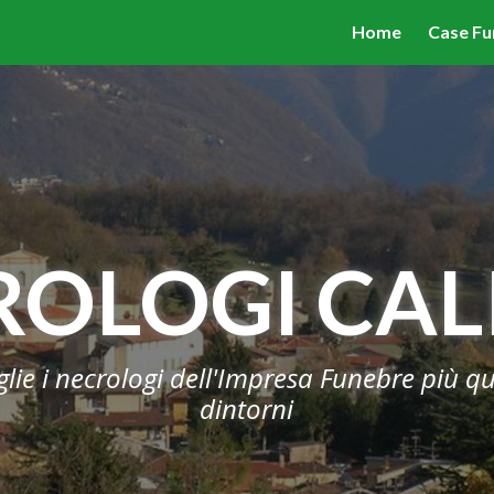
valgono di cookie necessari al funzionamento ed utili alle fina
Home
Case Fu
 proseguendo la navigazione in altra maniera, acconsenti all
ROLOGI CAL
glie i necrologi dell'Impresa Funebre più qua
dintorni