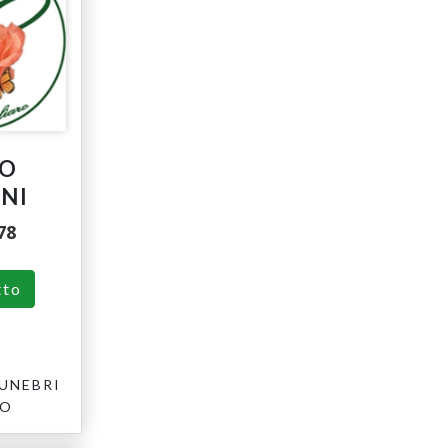
IO
NI
78
tto
UNEBRI
RO