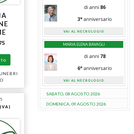
di anni
86
MA
3°
anniversario
NE
NE
VAI AL NECROLOGIO
75
MARIA ELENA BAVAGLI
di anni
78
tto
6°
anniversario
UNEBRI
RO
VAI AL NECROLOGIO
SABATO, 08 AGOSTO 2026
25
DOMENICA, 09 AGOSTO 2026
(VA)