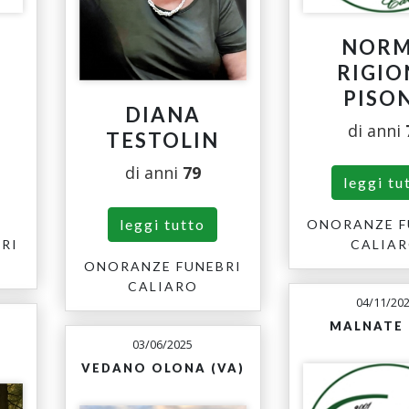
NOR
RIGIO
PISO
DIANA
di anni
TESTOLIN
di anni
79
leggi tu
leggi tutto
ONORANZE F
RI
CALIA
ONORANZE FUNEBRI
CALIARO
04/11/20
MALNATE 
03/06/2025
VEDANO OLONA (VA)