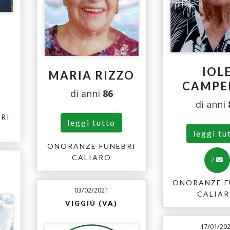
IOL
MARIA RIZZO
CAMPE
di anni
86
di anni
RI
leggi tutto
leggi tu
ONORANZE FUNEBRI
CALIARO
2
ONORANZE F
03/02/2021
CALIA
VIGGIÙ (VA)
17/01/20