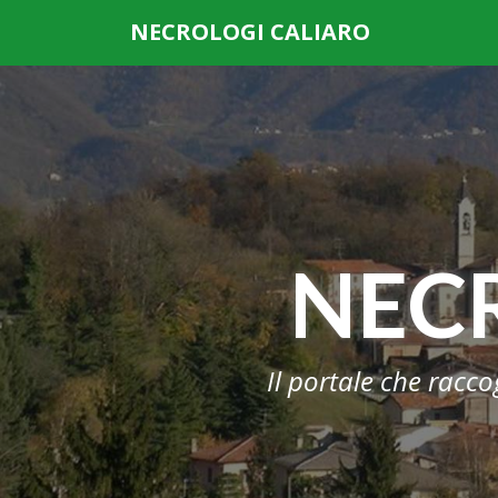
Questo sito o gli strumenti terzi da questo utilizzati si av
NECROLOGI CALIARO
scorrendo questa pagina, cliccando su un link o
NEC
Il portale che racco