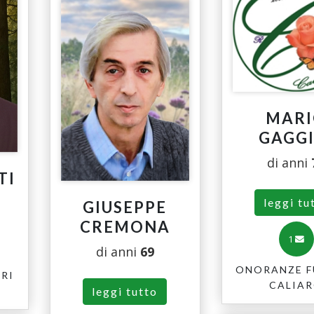
MAR
GAGGI
di anni
TI
leggi tu
GIUSEPPE
CREMONA
1
di anni
69
ONORANZE F
RI
CALIA
leggi tutto