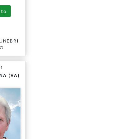
tto
UNEBRI
RO
21
NA (VA)