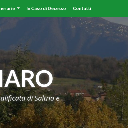
lità illustrate nella cookie policy. Chiudendo questo banner,
nerarie
In Caso di Decesso
Contatti
'uso dei cookie.
Ulteriori informazioni
OK
IARO
lificata di Saltrio e