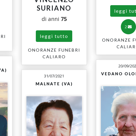
SURIANO
leggi tu
di anni
75
2
leggi tutto
RI
ONORANZE F
CALIA
ONORANZE FUNEBRI
CALIARO
20/09/20
VA)
VEDANO OLO
31/07/2021
MALNATE (VA)