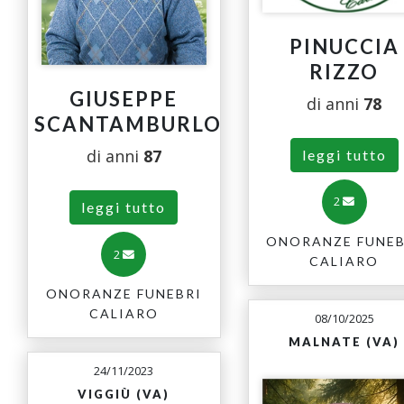
PINUCCIA
RIZZO
GIUSEPPE
di anni
78
SCANTAMBURLO
di anni
87
leggi tutto
2
leggi tutto
ONORANZE FUNEB
2
CALIARO
ONORANZE FUNEBRI
CALIARO
08/10/2025
MALNATE (VA)
24/11/2023
VIGGIÙ (VA)