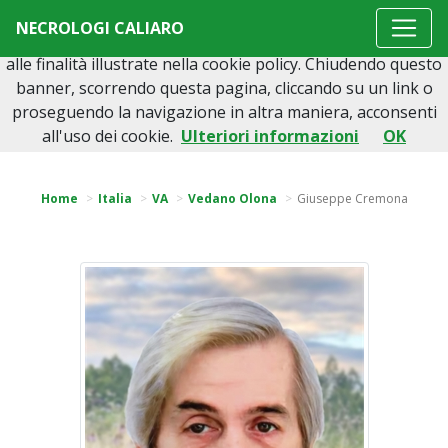
Questo sito o gli strumenti terzi da questo utilizzati si
NECROLOGI CALIARO
avvalgono di cookie necessari al funzionamento ed utili
alle finalità illustrate nella cookie policy. Chiudendo questo
banner, scorrendo questa pagina, cliccando su un link o
proseguendo la navigazione in altra maniera, acconsenti
Torna indietro
all'uso dei cookie.
Ulteriori informazioni
OK
Home
Italia
VA
Vedano Olona
Giuseppe Cremona