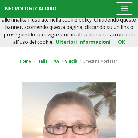
Questo sito o gli strumenti terzi da questo utilizzati si
NECROLOGI CALIARO
avvalgono di cookie necessari al funzionamento ed utili
alle finalità illustrate nella cookie policy. Chiudendo questo
banner, scorrendo questa pagina, cliccando su un link o
proseguendo la navigazione in altra maniera, acconsenti
Torna indietro
all'uso dei cookie.
Ulteriori informazioni
OK
Home
Italia
VA
Viggiù
Ernestina Monfasani