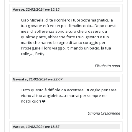
Varese,
22/02/2024 ore 15:15
Ciao Michela, di te ricorderò i tuoi occhi magnetici, la
tua giovane età ed un po' di malinconia... Dopo questi
mesi di sofferenza sono sicura che ci osservi da
qualche parte, abbraccia forte i tuoi genitori e tuo
marito che hanno bisogno di tanto coraggio per
Proseguire il loro viaggio...ti mando un bacio, la tua
collega, Betty.
Elisabetta papa
Gavirate ,
21/02/2024 ore 22:07
Tutto questo è difficile da accettare…ti voglio pensare
vicino al tuo angioletto….rimarrai per sempre nei
nostri cuori ❤️
Simona Crescimone
Varese,
13/02/2024 ore 18:35