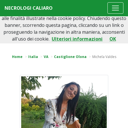
Questo sito o gli strumenti terzi da questo utilizzati si
NECROLOGI CALIARO
avvalgono di cookie necessari al funzionamento ed utili
alle finalità illustrate nella cookie policy. Chiudendo questo
banner, scorrendo questa pagina, cliccando su un link o
proseguendo la navigazione in altra maniera, acconsenti
Torna indietro
all'uso dei cookie.
Ulteriori informazioni
OK
Home
Italia
VA
Castiglione Olona
Michela Valdes