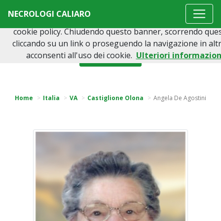
Questo sito o gli strumenti terzi da questo utilizzati si a
NECROLOGI CALIARO
cookie necessari al funzionamento ed utili alle finalità illu
cookie policy. Chiudendo questo banner, scorrendo que
cliccando su un link o proseguendo la navigazione in alt
acconsenti all'uso dei cookie.
Ulteriori informazion
Torna indietro
Home
Italia
VA
Castiglione Olona
Angela De Agostini